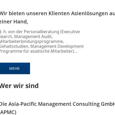
Wir bieten unseren Klienten Asienlösungen a
einer Hand,
d. h. von der Personalberatung (Executive
Search, Management Audit,
Mitarbeiterbindungsprogramme,
Gehaltsstudien, Management Development
Programme für asiatische Mitarbeiter)…
MEHR
Wer wir sind
Die Asia-Pacific Management Consulting Gmb
(APMC)