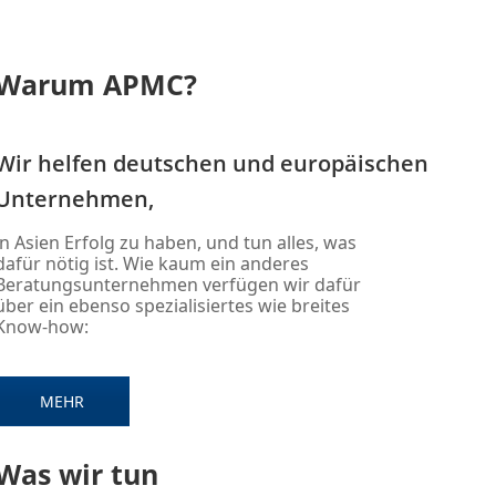
Warum APMC?
Wir helfen deutschen und europäischen
Unternehmen,
in Asien Erfolg zu haben, und tun alles, was
dafür nötig ist. Wie kaum ein anderes
Beratungsunternehmen verfügen wir dafür
über ein ebenso spezialisiertes wie breites
Know-how:
MEHR
Was wir tun