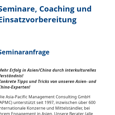
Seminare, Coaching und
Einsatzvorbereitung
Seminaranfrage
Mehr Erfolg in Asien/China durch interkulturelles
Verständnis!
Konkrete Tipps und Tricks von unseren Asien- und
China-Experten!
Die Asia-Pacific Management Consulting GmbH
(APMC) unterstützt seit 1997, inzwischen über 600
internationale Konzerne und Mittelständler, bei
Ihrem Engagement in Asien. Unsere Berater (alle