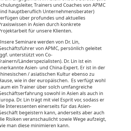
Schulungsleiter, Trainers und Coaches von APMC
sind hauptberuflich Unternehmensberater)
verfügen über profundes und aktuelles
Praxiswissen in Asien durch konkrete
Projektarbeit für unsere Klienten.
Unsere Seminare werden von Dr. Lin,
Geschäftsführer von APMC, persönlich geleitet
(ggf. unterstützt von Co-
Trainern/Länderspezialisten). Dr. Lin ist ein
anerkannte Asien- und China-Expert. Er ist in der
chinesischen / asiatischen Kultur ebenso zu
Hause, wie in der europäischen. Es verfügt wohl
kaum ein Trainer über solch umfangreiche
Geschäftserfahrung sowohl in Asien als auch in
uropa. Dr. Lin trägt mit viel Esprit vor, sodass er
die Interessenten einerseits für das Asien-
Geschäft begeistern kann, anderseits aber auch
die Risiken veranschaulicht sowie Wege aufzeigt,
wie man diese minimieren kann.