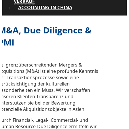
VERKAUF
ACCOUNTING IN CHINA
M&A, Due Diligence &
PMI
Bei grenzüberschreitenden Mergers &
Acquisitions (M&A) ist eine profunde Kenntnis
der Transaktionsprozesse sowie eine
Berücksichtigung der kulturellen
Besonderheiten ein Muss. Wir verschaffen
unseren Klienten Transparenz und
unterstützen sie bei der Bewertung
potenzielle Akquisitionsobjekte in Asien.
Durch Financial-, Legal-, Commercial- und
Human Resource-Due Diligence ermitteln wir