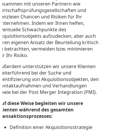
zusammen mit unseren Partnern wie
Wirtschaftsprüfungsgesellschaften und
Kanzleien Chancen und Risiken für Ihr
Unternehmen. Indem wir Ihnen helfen,
eventuelle Schwachpunkte des
Akquisitionsobjekts aufzudecken, aber auch
Ihren eigenen Ansatz der Beurteilung kritisch
zu betrachten, vermeiden bzw. minimieren
ir Ihr Risiko.
Außerdem unterstützen wir unsere Klienten
weiterführend bei der Suche und
Identifizierung von Akquisitionsobjekten, den
Kontaktaufnahmen und Verhandlungen
sowie bei der Post Merger Integration (PMI).
Auf diese Weise begleiten wir unsere
Klienten während des gesamten
Transaktionsprozesses:
Definition einer Akquisitionsstrategie